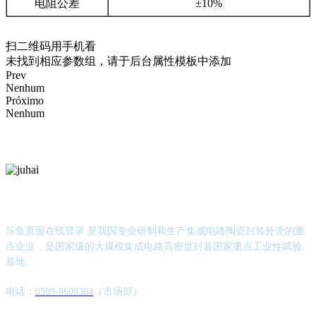
电阻公差
±10%
扫二维码用手机看
未找到相应参数组，请于后台属性模板中添加
Prev
Nenhum
Próximo
Nenhum
官方公众号
闽航电子 · 陶瓷电子元器件生产制造商
乐鱼页面在线登录 是我国专业研制和生产集成电路陶瓷封装外壳的重
点企业，是国家级的大规模集成电路高密度封装国家重点工业性试验
基地。
电话：
0599-8609304
（市场部）