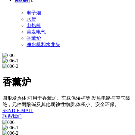
民品系列

电子烟
水管
电烙棒
美发电气
香薰炉
净水机和水龙头
香薰炉
圆形发热体:可用于香薰炉、车载保湿杯等;发热电路与空气隔
绝，元件耐酸碱及其他腐蚀性物质;体积小、安全环保。
SEND E-MAIL
联系我们