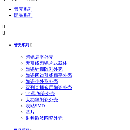
管壳系列
民品系列


管壳系列

陶瓷扁平外壳
无引线陶瓷片式载体
陶瓷针栅阵列外壳
陶瓷四边引线扁平外壳
陶瓷小外形外壳
双列直插多层陶瓷外壳
TO型陶瓷外壳
大功率陶瓷外壳
表贴SMD
基片
射频微波陶瓷外壳