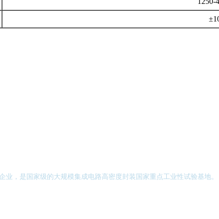
1250-
±1
点企业，是国家级的大规模集成电路高密度封装国家重点工业性试验基地。