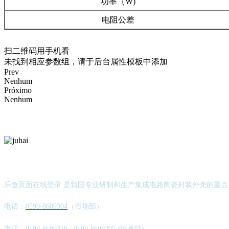
功率（W)
电阻公差
扫二维码用手机看
未找到相应参数组，请于后台属性模板中添加
Prev
Nenhum
Próximo
Nenhum
官方公众号
闽航电子 · 陶瓷电子元器件生产制造商
乐鱼页面在线登录 是我国专业研制和生产集成电路陶瓷封装外壳的重
电话：
0599-8609304
（市场部）
电话：
0599-8609310
/
0599-8609395
(行政部)